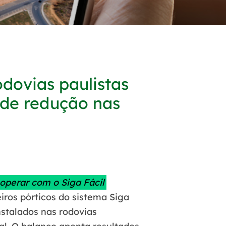
odovias paulistas
 de redução nas
 operar com o Siga Fácil
ros pórticos do sistema Siga
stalados nas rodovias