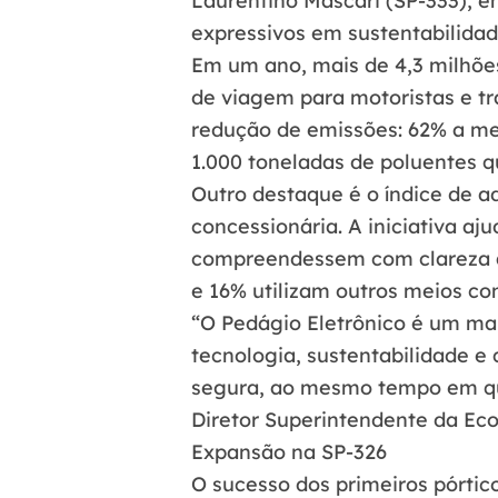
Laurentino Mascari (SP-333), e
expressivos em sustentabilidad
Em um ano,
mais de 4,3 milhõe
de viagem
para motoristas e tr
redução de emissões:
62% a m
1.000 toneladas de poluentes 
Outro destaque é o
índice de a
concessionária. A iniciativa a
compreendessem com clareza a
e 16% utilizam outros meios com
“O Pedágio Eletrônico é um marc
tecnologia, sustentabilidade e
segura, ao mesmo tempo em que
Diretor Superintendente da Eco
Expansão na SP-326
O sucesso dos primeiros pórtic