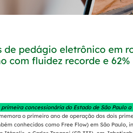
s de pedágio eletrônico em r
 com fluidez recorde e 62%
a primeira concessionária do Estado de São Paulo a
memora o primeiro ano de operação dos dois primei
ambém conhecidos como Free Flow) em São Paulo, in