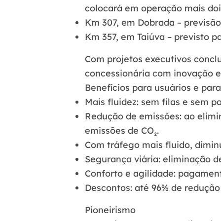
colocará em operação mais do
Km 307, em Dobrada
– previsão
Km 357, em Taiúva
– previsto p
Com projetos executivos concl
concessionária com inovação e 
Benefícios para usuários e par
Mais fluidez
: sem filas e sem p
Redução de emissões
: ao elim
emissões de CO₂.
Com tráfego mais fluido, dimin
Segurança viária
: eliminação d
Conforto e agilidade
: pagamento
Descontos
: até 96% de redução
Pioneirismo