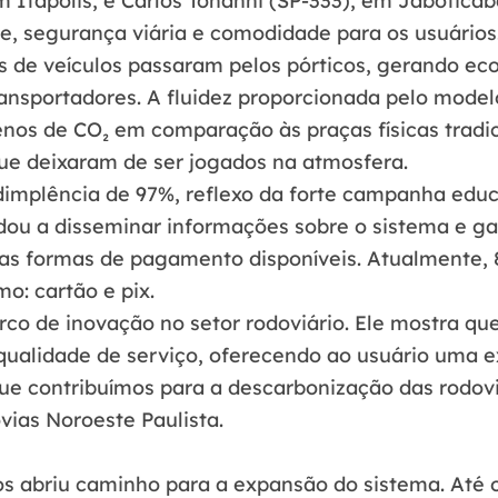
m Itápolis, e Carlos Tonanni (SP-333), em Jaboticab
e, segurança viária e comodidade para os usuários
s de veículos passaram pelos pórticos
, gerando
eco
ansportadores. A fluidez proporcionada pelo model
enos de CO
₂
em comparação às praças físicas tradic
que deixaram de ser jogados na atmosfera
.
dimplência de 97%
, reflexo da forte campanha edu
judou a disseminar informações sobre o sistema e ga
s formas de pagamento disponíveis. Atualmente,
o: cartão e pix.
o de inovação no setor rodoviário. Ele mostra que 
 qualidade de serviço, oferecendo ao usuário uma e
 contribuímos para a descarbonização das rodovi
vias Noroeste Paulista
.
os abriu caminho para a expansão do sistema. Até o