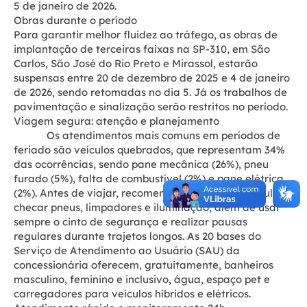
5 de janeiro de 2026.
Obras durante o período
Para garantir melhor fluidez ao tráfego, as obras de
implantação de terceiras faixas na SP-310, em São
Carlos, São José do Rio Preto e Mirassol, estarão
suspensas entre 20 de dezembro de 2025 e 4 de janeiro
de 2026, sendo retomadas no dia 5. Já os trabalhos de
pavimentação e sinalização serão restritos no período.
Viagem segura: atenção e planejamento
Os atendimentos mais comuns em períodos de
feriado são veículos quebrados, que representam 34%
das ocorrências, sendo pane mecânica (26%), pneu
furado (5%), falta de combustível (2%) e pane elétrica
(2%). Antes de viajar, recomenda-se revisar o veículo,
checar pneus, limpadores e iluminação, além de usar
sempre o cinto de segurança e realizar pausas
regulares durante trajetos longos. As 20 bases do
Serviço de Atendimento ao Usuário (SAU) da
concessionária oferecem, gratuitamente, banheiros
masculino, feminino e inclusivo, água, espaço pet e
carregadores para veículos híbridos e elétricos.