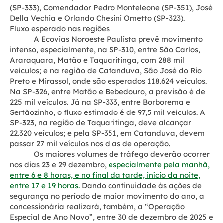
(SP-333), Comendador Pedro Monteleone (SP-351), José
Della Vechia e Orlando Chesini Ometto (SP-323).
Fluxo esperado nas regiões
A Ecovias Noroeste Paulista prevê movimento
intenso, especialmente, na SP-310, entre São Carlos,
Araraquara, Matão e Taquaritinga, com 288 mil
veículos; e na região de Catanduva, São José do Rio
Preto e Mirassol, onde são esperados 118.624 veículos.
Na SP-326, entre Matão e Bebedouro, a previsão é de
225 mil veículos. Já na SP-333, entre Borborema e
Sertãozinho, o fluxo estimado é de 97,5 mil veículos. A
SP-323, na região de Taquaritinga, deve alcançar
22.320 veículos; e pela SP-351, em Catanduva, devem
passar 27 mil veículos nos dias de operação.
Os maiores volumes de tráfego deverão ocorrer
nos dias 23 e 29 dezembro,
especialmente pela manhã,
entre 6 e 8 horas, e no final da tarde, início da noite,
entre 17 e 19 horas.
Dando continuidade às ações de
segurança no período de maior movimento do ano, a
concessionária realizará, também, a “Operação
Especial de Ano Novo”, entre 30 de dezembro de 2025 e