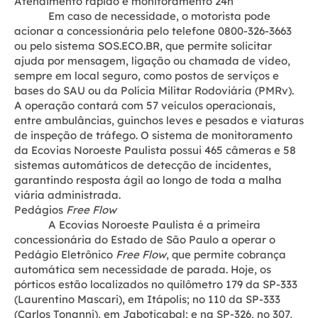
Atendimento rápido e monitoramento 24h
Em caso de necessidade, o motorista pode
acionar a concessionária pelo telefone 0800-326-3663
ou pelo sistema SOS.ECO.BR, que permite solicitar
ajuda por mensagem, ligação ou chamada de vídeo,
sempre em local seguro, como postos de serviços e
bases do SAU ou da Polícia Militar Rodoviária (PMRv).
A operação contará com 57 veículos operacionais,
entre ambulâncias, guinchos leves e pesados e viaturas
de inspeção de tráfego. O sistema de monitoramento
da Ecovias Noroeste Paulista possui 465 câmeras e 58
sistemas automáticos de detecção de incidentes,
garantindo resposta ágil ao longo de toda a malha
viária administrada.
Pedágios
Free Flow
A Ecovias Noroeste Paulista é a primeira
concessionária do Estado de São Paulo a operar o
Pedágio Eletrônico
Free Flow
, que permite cobrança
automática sem necessidade de parada. Hoje, os
pórticos estão localizados no quilômetro 179 da SP-333
(Laurentino Mascari), em Itápolis; no 110 da SP-333
(Carlos Tonanni), em Jaboticabal; e na SP-326, no 307,