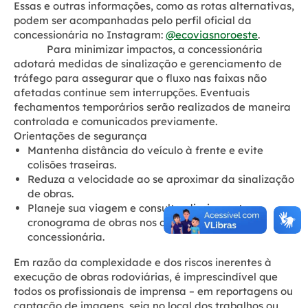
Essas e outras informações, como as rotas alternativas,
podem ser acompanhadas pelo perfil oficial da
concessionária no Instagram:
@ecoviasnoroeste
.
Para minimizar impactos, a concessionária
adotará medidas de sinalização e gerenciamento de
tráfego para assegurar que o fluxo nas faixas não
afetadas continue sem interrupções. Eventuais
fechamentos temporários serão realizados de maneira
controlada e comunicados previamente.
Orientações de segurança
Mantenha distância do veículo à frente e evite
colisões traseiras.
Reduza a velocidade ao se aproximar da sinalização
de obras.
Planeje sua viagem e consulte, diariamente, o
cronograma de obras nos canais oficiais da
concessionária.
Em razão da complexidade e dos riscos inerentes à
execução de obras rodoviárias, é imprescindível que
todos os profissionais de imprensa – em reportagens ou
captação de imagens, seja no local dos trabalhos ou