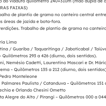
ro do viaduto quilômetro 240+310m (mão dupla de d
RAS FAIXAS)
balho de plantio de grama no canteiro central entr
áreas de jazida e bota-fora.
erdições. Trabalho de plantio de grama no canteiro
ria Lima
ina / Guariba / Taquaritinga / Jaboticabal / Taiúva
 Quilômetros 293 a 426 (diurno, dois sentidos).
ni, Nemésio Cadetti, Laurentino Mascari e Dr. Mário
rema – Quilômetros 135 a 212 (diurno, dois sentidos)
Pedro Monteleone
 Palmares Paulista / Catanduva – Quilômetros 151 a 
Vechia e Orlando Chesini Ometto
ta Alegre do Alto / Pirangi – Quilômetros 000 a 044 