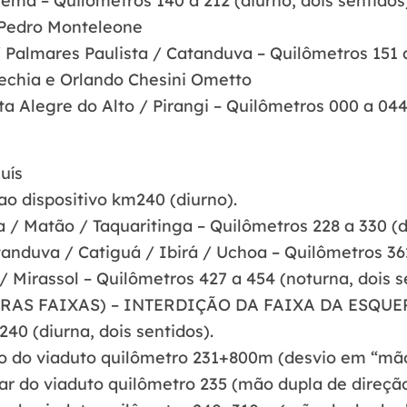
rema – Quilômetros 140 a 212 (diurno, dois sentidos
Pedro Monteleone
 Palmares Paulista / Catanduva – Quilômetros 151 a 
Vechia e Orlando Chesini Ometto
ta Alegre do Alto / Pirangi – Quilômetros 000 a 044 
uís
ao dispositivo km240 (diurno).
 / Matão / Taquaritinga – Quilômetros 228 a 330 (di
anduva / Catiguá / Ibirá / Uchoa – Quilômetros 362 
/ Mirassol – Quilômetros 427 a 454 (noturna, dois s
RAS FAIXAS) – INTERDIÇÃO DA FAIXA DA ESQU
240 (diurna, dois sentidos).
ro do viaduto quilômetro 231+800m (desvio em “mão
ar do viaduto quilômetro 235 (mão dupla de direçã