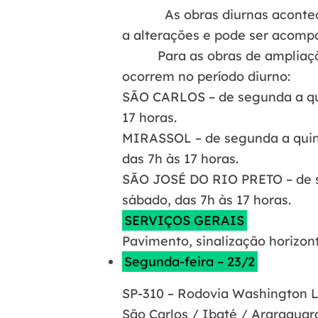
As obras diurnas acontecem da
a alterações e pode ser acomp
Para as obras de ampliação d
ocorrem no período diurno:
SÃO CARLOS – de segunda a quint
17 horas.
MIRASSOL – de segunda a quinta-
das 7h às 17 horas.
SÃO JOSÉ DO RIO PRETO – de seg
sábado, das 7h às 17 horas.
SERVIÇOS GERAIS
Pavimento, sinalização horizon
Segunda-feira – 23/2
SP-310 – Rodovia Washington L
São Carlos / Ibaté / Araraquara