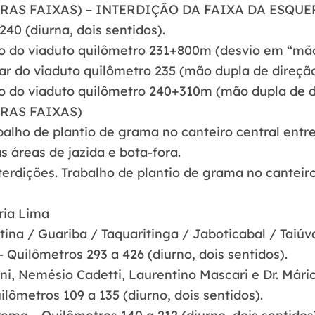
RAS FAIXAS) – INTERDIÇÃO DA FAIXA DA ESQU
240 (diurna, dois sentidos).
ro do viaduto quilômetro 231+800m (desvio em “mão
ar do viaduto quilômetro 235 (mão dupla de direçã
ro do viaduto quilômetro 240+310m (mão dupla de d
RAS FAIXAS)
balho de plantio de grama no canteiro central entr
áreas de jazida e bota-fora.
erdições. Trabalho de plantio de grama no canteiro
ria Lima
ina / Guariba / Taquaritinga / Jaboticabal / Taiúva
 Quilômetros 293 a 426 (diurno, dois sentidos).
ni, Nemésio Cadetti, Laurentino Mascari e Dr. Mário
ilômetros 109 a 135 (diurno, dois sentidos).