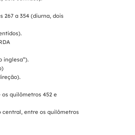
 267 a 354 (diurna, dois
entidos).
ERDA
 inglesa”).
o)
ireção).
e os quilômetros 452 e
 central, entre os quilômetros