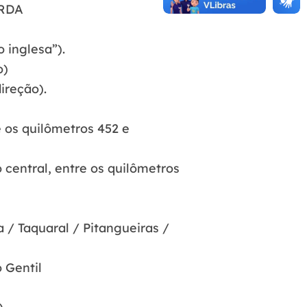
ERDA
 inglesa”).
o)
ireção).
e os quilômetros 452 e
 central, entre os quilômetros
 / Taquaral / Pitangueiras /
 Gentil