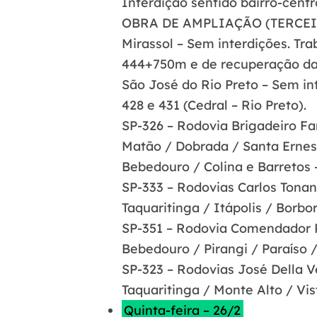
Interdição sentido bairro-cent
OBRA DE AMPLIAÇÃO (TERCEI
Mirassol – Sem interdições. Tra
444+750m e de recuperação das 
São José do Rio Preto – Sem int
428 e 431 (Cedral – Rio Preto).
SP-326 – Rodovia Brigadeiro Fa
Matão / Dobrada / Santa Ernest
Bebedouro / Colina e Barretos –
SP-333 – Rodovias Carlos Tonan
Taquaritinga / Itápolis / Borbo
SP-351 – Rodovia Comendador 
Bebedouro / Pirangi / Paraíso /
SP-323 – Rodovias José Della 
Taquaritinga / Monte Alto / Vis
Quinta-feira – 26/2