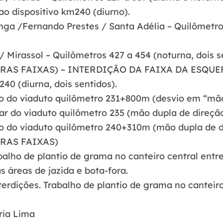
ao dispositivo km240 (diurno).
nga /Fernando Prestes / Santa Adélia – Quilômetros
/ Mirassol – Quilômetros 427 a 454 (noturna, dois s
RAS FAIXAS) – INTERDIÇÃO DA FAIXA DA ESQU
240 (diurna, dois sentidos).
ro do viaduto quilômetro 231+800m (desvio em “mão
ar do viaduto quilômetro 235 (mão dupla de direçã
ro do viaduto quilômetro 240+310m (mão dupla de d
RAS FAIXAS)
balho de plantio de grama no canteiro central entr
áreas de jazida e bota-fora.
erdições. Trabalho de plantio de grama no canteiro
ria Lima