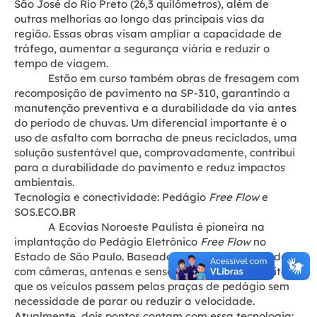
São José do Rio Preto (26,3 quilômetros), além de
outras melhorias ao longo das principais vias da
região. Essas obras visam ampliar a capacidade de
tráfego, aumentar a segurança viária e reduzir o
tempo de viagem.
Estão em curso também obras de fresagem com
recomposição de pavimento na SP-310, garantindo a
manutenção preventiva e a durabilidade da via antes
do período de chuvas. Um diferencial importante é o
uso de asfalto com borracha de pneus reciclados, uma
solução sustentável que, comprovadamente, contribui
para a durabilidade do pavimento e reduz impactos
ambientais.
Tecnologia e conectividade: Pedágio
Free Flow
e
SOS.ECO.BR
A Ecovias Noroeste Paulista é pioneira na
implantação do Pedágio Eletrônico
Free Flow
no
Estado de São Paulo. Baseado em pórticos equipados
com câmeras, antenas e sensores, o sistema permite
que os veículos passem pelas praças de pedágio sem
necessidade de parar ou reduzir a velocidade.
Atualmente, dois pontos contam com essa tecnologia: