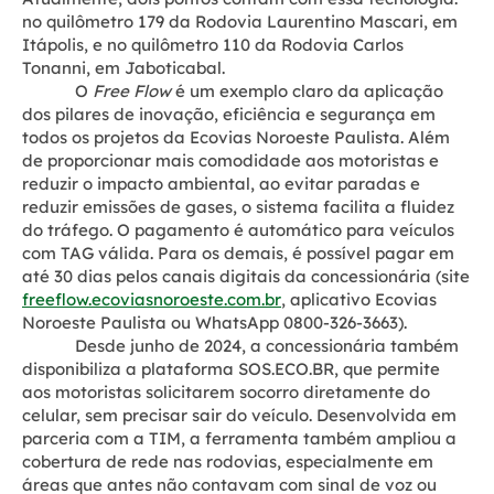
no quilômetro 179 da Rodovia Laurentino Mascari, em
Itápolis, e no quilômetro 110 da Rodovia Carlos
Tonanni, em Jaboticabal.
O
Free Flow
é um exemplo claro da aplicação
dos pilares de inovação, eficiência e segurança em
todos os projetos da Ecovias Noroeste Paulista. Além
de proporcionar mais comodidade aos motoristas e
reduzir o impacto ambiental, ao evitar paradas e
reduzir emissões de gases, o sistema facilita a fluidez
do tráfego. O pagamento é automático para veículos
com TAG válida. Para os demais, é possível pagar em
até 30 dias pelos canais digitais da concessionária (site
freeflow.ecoviasnoroeste.com.br
, aplicativo Ecovias
Noroeste Paulista ou WhatsApp 0800-326-3663).
Desde junho de 2024, a concessionária também
disponibiliza a plataforma SOS.ECO.BR, que permite
aos motoristas solicitarem socorro diretamente do
celular, sem precisar sair do veículo. Desenvolvida em
parceria com a TIM, a ferramenta também ampliou a
cobertura de rede nas rodovias, especialmente em
áreas que antes não contavam com sinal de voz ou