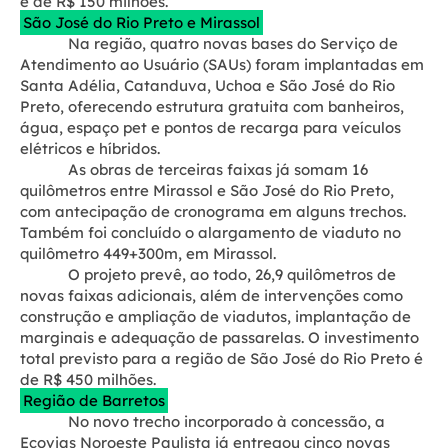
é de R$ 150 milhões.
São José do Rio Preto e Mirassol
Na região, quatro novas bases do Serviço de
Atendimento ao Usuário (SAUs) foram implantadas em
Santa Adélia, Catanduva, Uchoa e São José do Rio
Preto, oferecendo estrutura gratuita com banheiros,
água, espaço pet e pontos de recarga para veículos
elétricos e híbridos.
As obras de terceiras faixas já somam 16
quilômetros entre Mirassol e São José do Rio Preto,
com antecipação de cronograma em alguns trechos.
Também foi concluído o alargamento de viaduto no
quilômetro 449+300m, em Mirassol.
O projeto prevê, ao todo, 26,9 quilômetros de
novas faixas adicionais, além de intervenções como
construção e ampliação de viadutos, implantação de
marginais e adequação de passarelas. O investimento
total previsto para a região de São José do Rio Preto é
de R$ 450 milhões.
Região de Barretos
No novo trecho incorporado à concessão, a
Ecovias Noroeste Paulista já entregou cinco novas