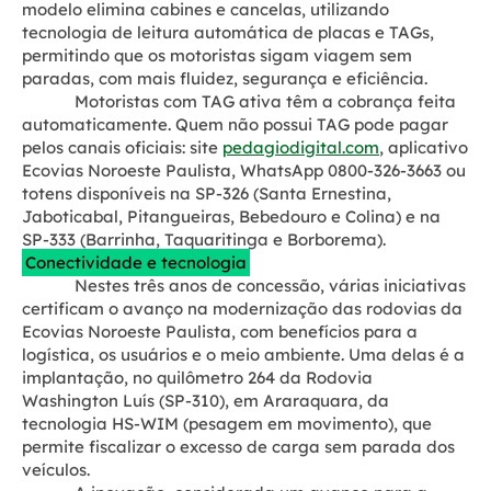
modelo elimina cabines e cancelas, utilizando
tecnologia de leitura automática de placas e TAGs,
permitindo que os motoristas sigam viagem sem
paradas, com mais fluidez, segurança e eficiência.
Motoristas com TAG ativa têm a cobrança feita
automaticamente. Quem não possui TAG pode pagar
pelos canais oficiais: site
pedagiodigital.com
, aplicativo
Ecovias Noroeste Paulista, WhatsApp 0800-326-3663 ou
totens disponíveis na SP-326 (Santa Ernestina,
Jaboticabal, Pitangueiras, Bebedouro e Colina) e na
SP-333 (Barrinha, Taquaritinga e Borborema).
Conectividade e tecnologia
Nestes três anos de concessão, várias iniciativas
certificam o avanço na modernização das rodovias da
Ecovias Noroeste Paulista, com benefícios para a
logística, os usuários e o meio ambiente. Uma delas é a
implantação, no quilômetro 264 da Rodovia
Washington Luís (SP-310), em Araraquara, da
tecnologia HS-WIM (pesagem em movimento), que
permite fiscalizar o excesso de carga sem parada dos
veículos.