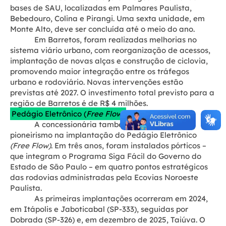
bases de SAU, localizadas em Palmares Paulista,
Bebedouro, Colina e Pirangi. Uma sexta unidade, em
Monte Alto, deve ser concluída até o meio do ano.
Em Barretos, foram realizadas melhorias no
sistema viário urbano, com reorganização de acessos,
implantação de novas alças e construção de ciclovia,
promovendo maior integração entre os tráfegos
urbano e rodoviário. Novas intervenções estão
previstas até 2027. O investimento total previsto para a
região de Barretos é de R$ 4 milhões.
Pedágio Eletrônico (
Free Flow)
A concessionária também se destaca pelo
pioneirismo na implantação do Pedágio Eletrônico
(Free Flow)
. Em três anos, foram instalados pórticos –
que integram o Programa Siga Fácil do Governo do
Estado de São Paulo – em quatro pontos estratégicos
das rodovias administradas pela Ecovias Noroeste
Paulista.
As primeiras implantações ocorreram em 2024,
em Itápolis e Jaboticabal (SP-333), seguidas por
Dobrada (SP-326) e, em dezembro de 2025, Taiúva. O