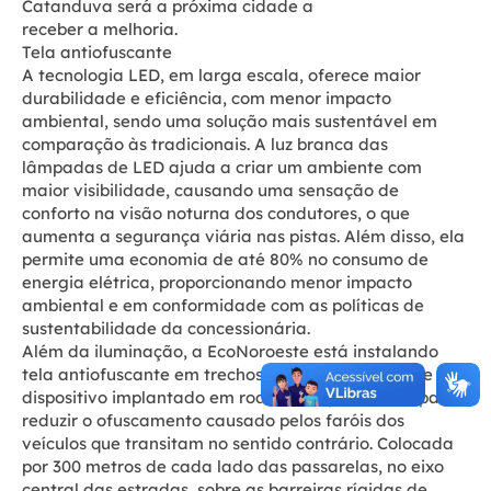
Catanduva será a próxima cidade a
receber a melhoria.
Tela antiofuscante
A tecnologia LED, em larga escala, oferece maior
durabilidade e eficiência, com menor impacto
ambiental, sendo uma solução mais sustentável em
comparação às tradicionais. A luz branca das
lâmpadas de LED ajuda a criar um ambiente com
maior visibilidade, causando uma sensação de
conforto na visão noturna dos condutores, o que
aumenta a segurança viária nas pistas. Além disso, ela
permite uma economia de até 80% no consumo de
energia elétrica, proporcionando menor impacto
ambiental e em conformidade com as políticas de
sustentabilidade da concessionária.
Além da iluminação, a EcoNoroeste está instalando
tela antiofuscante em trechos urbanos. Trata-se de um
dispositivo implantado em rodovias e passarelas para
reduzir o ofuscamento causado pelos faróis dos
veículos que transitam no sentido contrário. Colocada
por 300 metros de cada lado das passarelas, no eixo
central das estradas, sobre as barreiras rígidas de